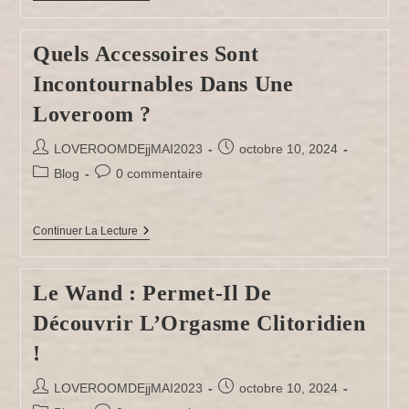
Pilori
:
Donjon
Quels Accessoires Sont
BDSM
Ou
Incontournables Dans Une
Loveroom
?
Loveroom ?
Auteur/autrice
Publication
LOVEROOMDEjjMAI2023
octobre 10, 2024
de
publiée :
Post
Commentaires
Blog
0 commentaire
la
category:
de
publication :
la
publication :
Quels
Continuer La Lecture
Accessoires
Sont
Incontournables
Le Wand : Permet-Il De
Dans
Une
Découvrir L’Orgasme Clitoridien
Loveroom
?
!
Auteur/autrice
Publication
LOVEROOMDEjjMAI2023
octobre 10, 2024
de
publiée :