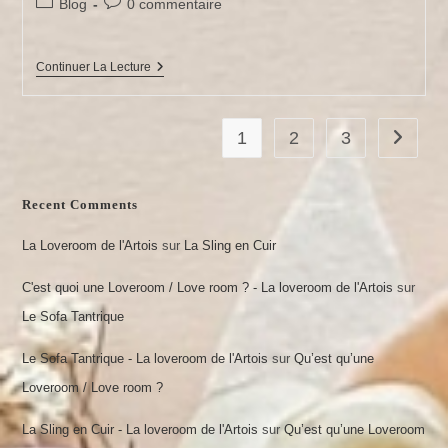
Post
Commentaires
Blog
0 commentaire
la
category:
de
publication :
la
publication :
Le
Continuer La Lecture
Wand
:
Permet-
Il
1
2
3
Aller à 
De
Découvrir
L’Orgasme
Clitoridien
Recent Comments
!
La Loveroom de l'Artois
sur
La Sling en Cuir
C'est quoi une Loveroom / Love room ? - La loveroom de l'Artois
sur
Le Sofa Tantrique
Le Sofa Tantrique - La loveroom de l'Artois
sur
Qu’est qu’une
Loveroom / Love room ?
La Sling en Cuir - La loveroom de l'Artois
sur
Qu’est qu’une Loveroom