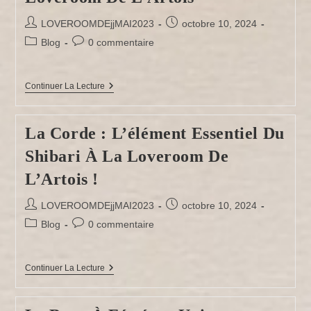
Auteur/autrice
Publication
LOVEROOMDEjjMAI2023
octobre 10, 2024
de
publiée :
Post
Commentaires
Blog
0 commentaire
la
category:
de
publication :
la
publication :
La
Continuer La Lecture
Barre
De
Pole
La Corde : L’élément Essentiel Du
Dance
:
Shibari À La Loveroom De
Des
Cours
Privés
L’Artois !
Possibles
À
Auteur/autrice
Publication
LOVEROOMDEjjMAI2023
octobre 10, 2024
La
de
publiée :
Loveroom
Post
Commentaires
Blog
0 commentaire
De
la
category:
de
L’Artois
publication :
la
publication :
La
Continuer La Lecture
Corde
:
L’élément