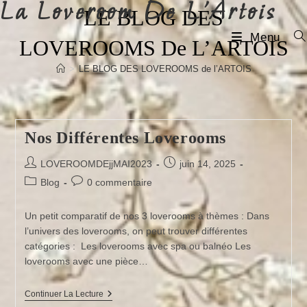
La Loveroom De L'Artois
Skip
LE BLOG DES
to
Menu
LOVEROOMS De L’ARTOIS
content
>
LE BLOG DES LOVEROOMS de l’ARTOIS
Nos Différentes Loverooms
Auteur/autrice
Publication
LOVEROOMDEjjMAI2023
juin 14, 2025
de
publiée :
Post
Commentaires
Blog
0 commentaire
la
category:
de
publication :
la
Un petit comparatif de nos 3 loverooms à thèmes : Dans
publication :
l’univers des loverooms, on peut trouver différentes
catégories : Les loverooms avec spa ou balnéo Les
loverooms avec une pièce…
Nos
Continuer La Lecture
Différentes