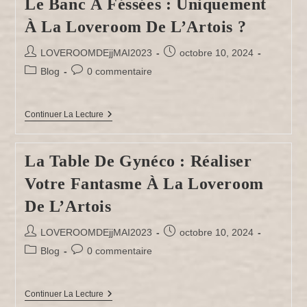
Le Banc À Féssées : Uniquement
Essentiel
Du
À La Loveroom De L’Artois ?
Shibari
À
La
Auteur/autrice
Publication
LOVEROOMDEjjMAI2023
octobre 10, 2024
Loveroom
de
publiée :
De
Post
Commentaires
Blog
0 commentaire
L’Artois
la
category:
de
!
publication :
la
publication :
Le
Continuer La Lecture
Banc
À
Féssées
La Table De Gynéco : Réaliser
:
Uniquement
Votre Fantasme À La Loveroom
À
La
Loveroom
De L’Artois
De
L’Artois
Auteur/autrice
Publication
LOVEROOMDEjjMAI2023
octobre 10, 2024
?
de
publiée :
Post
Commentaires
Blog
0 commentaire
la
category:
de
publication :
la
publication :
La
Continuer La Lecture
Table