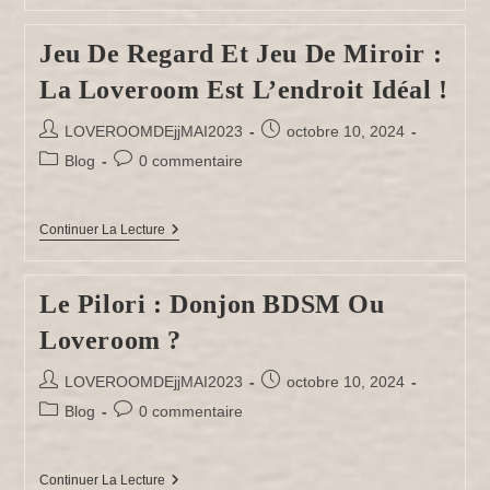
De
Gynéco
Jeu De Regard Et Jeu De Miroir :
:
Réaliser
La Loveroom Est L’endroit Idéal !
Votre
Fantasme
À
Auteur/autrice
Publication
LOVEROOMDEjjMAI2023
octobre 10, 2024
La
de
publiée :
Loveroom
Post
Commentaires
Blog
0 commentaire
De
la
category:
de
L’Artois
publication :
la
publication :
Jeu
Continuer La Lecture
De
Regard
Et
Le Pilori : Donjon BDSM Ou
Jeu
De
Loveroom ?
Miroir
:
La
Auteur/autrice
Publication
LOVEROOMDEjjMAI2023
octobre 10, 2024
Loveroom
de
publiée :
Est
Post
Commentaires
Blog
0 commentaire
L’endroit
la
category:
de
Idéal
publication :
la
!
publication :
Le
Continuer La Lecture