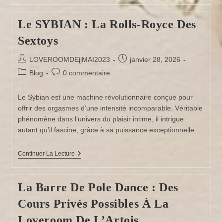
Loverooms
Le SYBIAN : La Rolls-Royce Des
Sextoys
Auteur/autrice
Publication
LOVEROOMDEjjMAI2023
janvier 28, 2026
de
publiée :
Post
Commentaires
Blog
0 commentaire
la
category:
de
publication :
la
Le Sybian est une machine révolutionnaire conçue pour
publication :
offrir des orgasmes d’une intensité incomparable. Véritable
phénomène dans l’univers du plaisir intime, il intrigue
autant qu’il fascine, grâce à sa puissance exceptionnelle…
Le
Continuer La Lecture
SYBIAN :
La Rolls-
Royce
La Barre De Pole Dance : Des
Des
Sextoys
Cours Privés Possibles À La
Loveroom De L’Artois