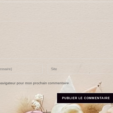
Saisir
l’URL
 navigateur pour mon prochain commentaire.
de
votre
site
(facultatif)