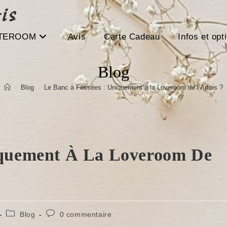
is
ITEROOM
Avis
Carte Cadeau
Infos et opt
Blog
>
Blog
>
Le Banc à Féssées : Uniquement à la Loveroom de l’Artois ?
iquement À La Loveroom De
Post
Commentaires
Blog
0 commentaire
category:
de