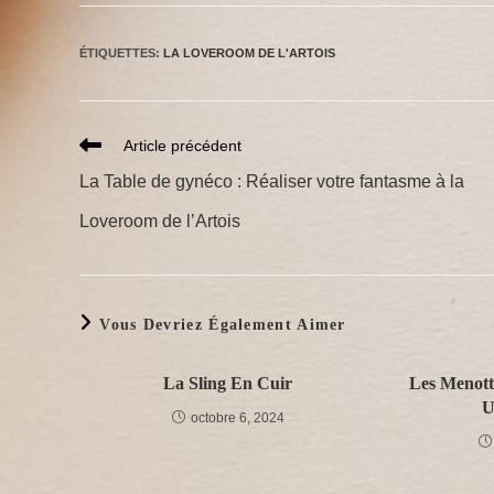
la
publication :
ÉTIQUETTES
:
LA LOVEROOM DE L'ARTOIS
Read
Article précédent
More
La Table de gynéco : Réaliser votre fantasme à la
Articles
Loveroom de l’Artois
Vous Devriez Également Aimer
La Sling En Cuir
Les Menott
U
octobre 6, 2024