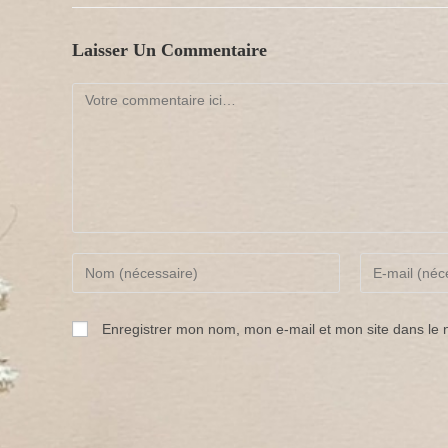
Laisser Un Commentaire
Comment
Enter
Enter
your
your
Enregistrer mon nom, mon e-mail et mon site dans le
name
email
or
address
username
to
to
comment